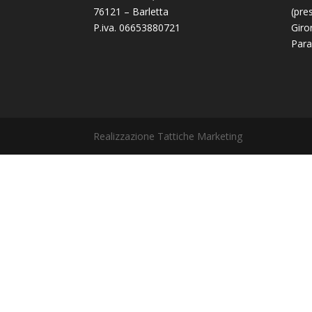
76121 – Barletta
(pre
P.iva. 06653880721
Giro
Para
Realizzazione Tattiche Marketing